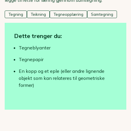
legge til rette for læring gjennom samtegning.
Tegning
Teikning
Tegneopplæring
Samtegning
Dette trenger du:
Tegneblyanter
Tegnepapir
En kopp og et eple (eller andre lignende
objekt som kan relateres til geometriske
former)