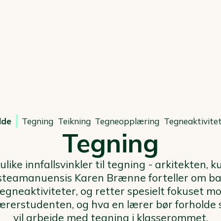
lde
Tegning
Teikning
Tegneopplæring
Tegneaktivite
Tegning
ulike innfallsvinkler til tegning - arkitekten,
rsteamanuensis Karen Brænne forteller om ba
egneaktiviteter, og retter spesielt fokuset m
rerstudenten, og hva en lærer bør forholde s
vil arbeide med tegning i klasserommet.