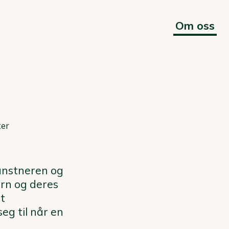
Om oss
ter
 kunstneren og
rn og deres
ot
eg til når en