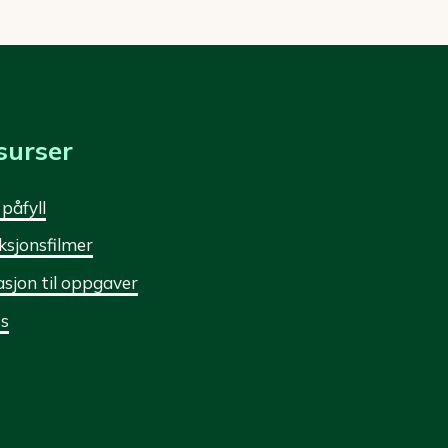
surser
 påfyll
ksjonsfilmer
asjon til oppgaver
s