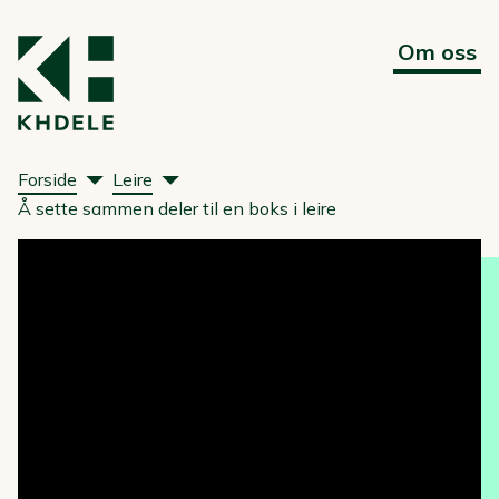
Om oss
Forside
Leire
Å sette sammen deler til en boks i leire