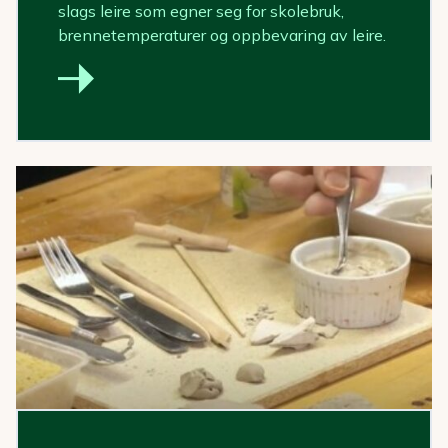
slags leire som egner seg for skolebruk,
brennetemperaturer og oppbevaring av leire.