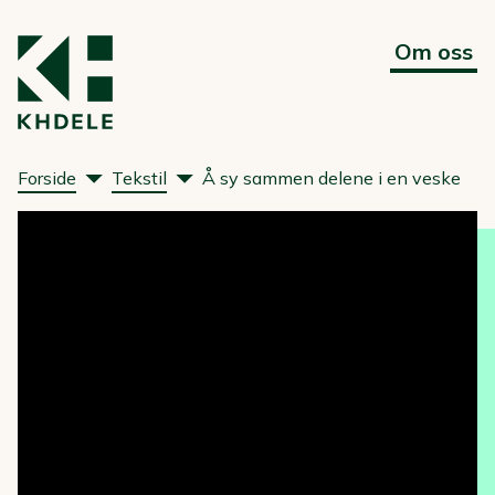
Om oss
Forside
Tekstil
Å sy sammen delene i en veske