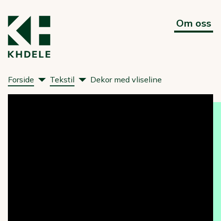
Om oss
Forside
Tekstil
Dekor med vliseline