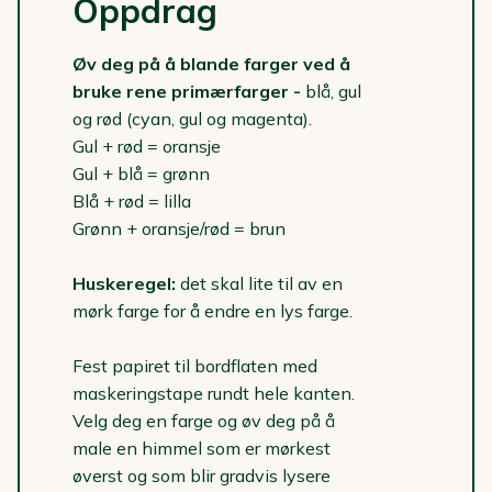
Oppdrag
Øv deg på å blande farger ved å
bruke rene primærfarger -
blå, gul
og rød (cyan, gul og magenta).
Gul + rød = oransje
Gul + blå = grønn
Blå + rød = lilla
Grønn + oransje/rød = brun
Huskeregel:
det skal lite til av en
mørk farge for å endre en lys farge.
Fest papiret til bordflaten med
maskeringstape rundt hele kanten.
Velg deg en farge og øv deg på å
male en himmel som er mørkest
øverst og som blir gradvis lysere