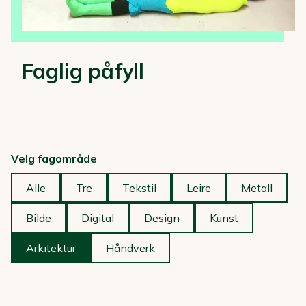
Faglig påfyll
Velg fagområde
Alle
Tre
Tekstil
Leire
Metall
Bilde
Digital
Design
Kunst
Arkitektur
Håndverk