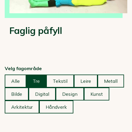
Faglig påfyll
Velg fagområde
Alle
Tre
Tekstil
Leire
Metall
Bilde
Digital
Design
Kunst
Arkitektur
Håndverk