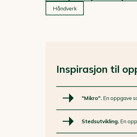
Håndverk
Inspirasjon til o
"Mikro".
En oppgave so
Stedsutvikling.
En oppg