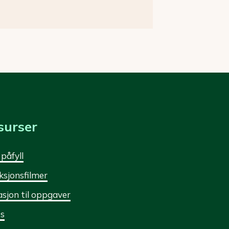
surser
 påfyll
ksjonsfilmer
asjon til oppgaver
s