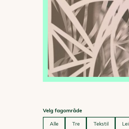
Velg fagområde
Alle
Tre
Tekstil
Lei