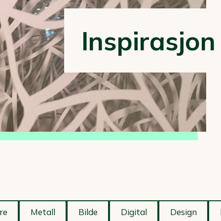
Inspirasjon
re
Metall
Bilde
Digital
Design